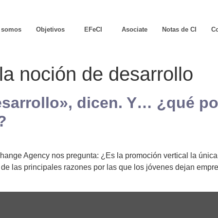
 somos
Objetivos
EFeCI
Asociate
Notas de CI
Co
la noción de desarrollo
esarrollo», dicen. Y… ¿qué p
?
hange Agency nos pregunta: ¿Es la promoción vertical la única
 de las principales razones por las que los jóvenes dejan em