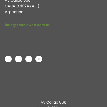
Av Callao 868
CABA (C1024AAO)
Argentina
hola@acaciaweb.com.ar
Av Callao 868