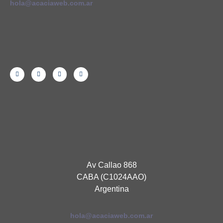
hola@acaciaweb.com.ar
Av Callao 868
CABA (C1024AAO)
Argentina
hola@acaciaweb.com.ar