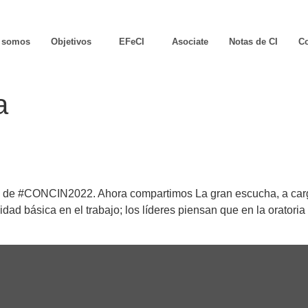
 somos
Objetivos
EFeCI
Asociate
Notas de CI
Co
a
2 de #CONCIN2022. Ahora compartimos La gran escucha, a cargo
ad básica en el trabajo; los líderes piensan que en la oratoria 